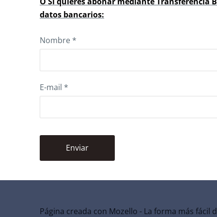
O Si quieres abonar mediante Transferencia B
datos bancarios:
Nombre
*
E-mail
*
Página creada con
Mozello
- La forma más fácil 